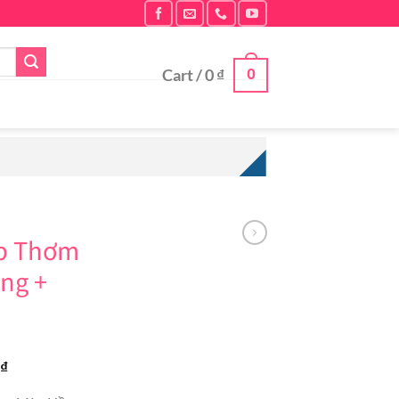
0
Cart /
0
₫
p Thơm
ng +
Current
0
₫
price