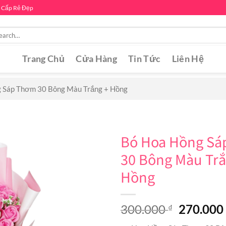
 Cấp Rẻ Đẹp
rch
Trang Chủ
Cửa Hàng
Tin Tức
Liên Hệ
 Sáp Thơm 30 Bông Màu Trắng + Hồng
Bó Hoa Hồng Sá
30 Bông Màu Trắ
Hồng
Original
300.000
270.00
₫
price