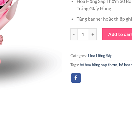
Hoa Hồng Sáp Thơm 30 Bô
was:
Trắng Giấy Hồng.
300.000 
Tặng banner hoặc thiệp ghi 
Bó Hoa Hồng Sáp Thơm 30 Bông 
Add to car
Category:
Hoa Hồng Sáp
Tags:
bó hoa hồng sáp thơm
,
bó hoa 