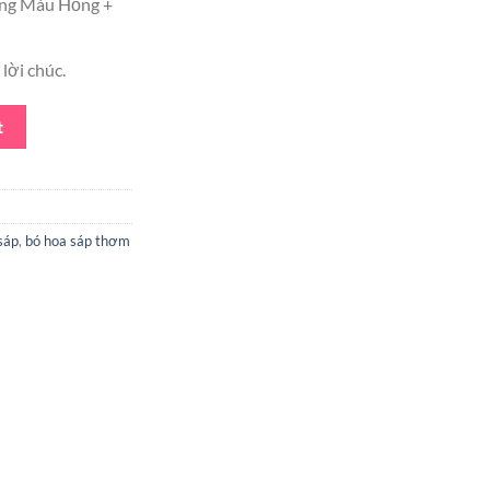
ng Màu Hồng +
is:
₫.
270.000 ₫.
lời chúc.
Màu Trắng + Hồng quantity
t
sáp
,
bó hoa sáp thơm