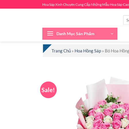
Chuyển
Hoa Sáp Xinh Chuyên Cung Cấp Những Mẫu Hoa Sáp Cao
đến
nội
Sea
for:
dung
Danh Mục Sản Phẩm
Trang Chủ
»
Hoa Hồng Sáp
»
Bó Hoa Hồng
Sale!