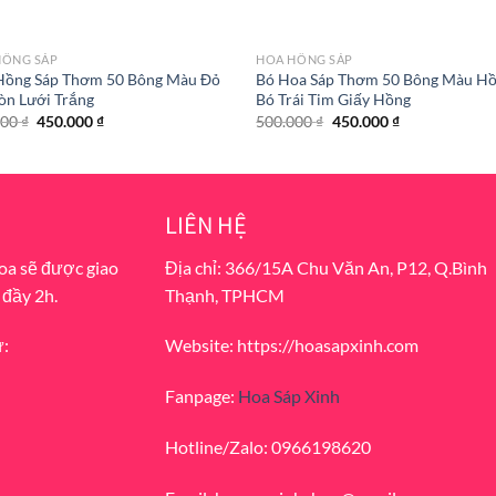
HỒNG SÁP
HOA HỒNG SÁP
Hồng Sáp Thơm 50 Bông Màu Đỏ
Bó Hoa Sáp Thơm 50 Bông Màu H
òn Lưới Trắng
Bó Trái Tim Giấy Hồng
Original
Current
Original
Current
000
₫
450.000
₫
500.000
₫
450.000
₫
price
price
price
price
was:
is:
was:
is:
500.000 ₫.
450.000 ₫.
500.000 ₫.
450.000 ₫.
LIÊN HỆ
hoa sẽ được giao
Địa chỉ: 366/15A Chu Văn An, P12, Q.Bình
 đầy 2h.
Thạnh, TPHCM
ư:
Website: https://hoasapxinh.com
Fanpage:
Hoa Sáp Xinh
Hotline/Zalo: 0966198620