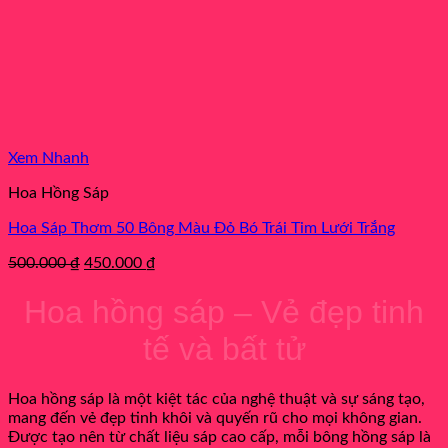
Xem Nhanh
Hoa Hồng Sáp
Hoa Sáp Thơm 50 Bông Màu Đỏ Bó Trái Tim Lưới Trắng
Original
Current
500.000
₫
450.000
₫
price
price
was:
is:
Hoa hồng sáp – Vẻ đẹp tinh
500.000 ₫.
450.000 ₫.
tế và bất tử
Hoa hồng sáp là một kiệt tác của nghệ thuật và sự sáng tạo,
mang đến vẻ đẹp tinh khôi và quyến rũ cho mọi không gian.
Được tạo nên từ chất liệu sáp cao cấp, mỗi bông hồng sáp là