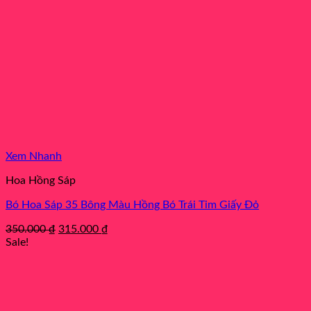
Xem Nhanh
Hoa Hồng Sáp
Bó Hoa Sáp 35 Bông Màu Hồng Bó Trái Tim Giấy Đỏ
Original
Current
350.000
₫
315.000
₫
price
price
Sale!
was:
is:
350.000 ₫.
315.000 ₫.