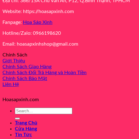
Địa chỉ: 366/15A Chu Văn An, P12, Q.Bình Thạnh, TPHCM
Website: https://hoasapxinh.com
Fanpage:
Hoa Sáp Xinh
Hotline/Zalo: 0966198620
Email: hoasapxinhshop@gmail.com
Chính Sách
Giới Thiệu
Chính Sách Giao Hàng
Chính Sách Đổi Trả Hàng và Hoàn Tiền
Chính Sách Bảo Mật
Liên Hệ
Hoasapxinh.com
Search
for:
Trang Chủ
Cửa Hàng
Tin Tức