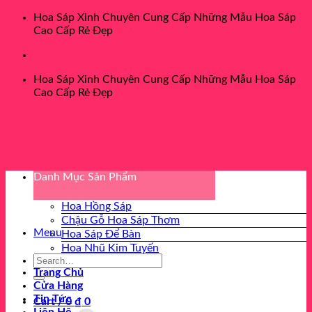
Chuyển
Hoa Sáp Xinh Chuyên Cung Cấp Những Mẫu Hoa Sáp
đến
Cao Cấp Rẻ Đẹp
nội
dung
Hoa Sáp Xinh Chuyên Cung Cấp Những Mẫu Hoa Sáp
Cao Cấp Rẻ Đẹp
Danh Mục Sản Phẩm
Hoa Hồng Sáp
Chậu Gỗ Hoa Sáp Thơm
Menu
Hoa Sáp Để Bàn
Hoa Nhũ Kim Tuyến
Search
for:
Trang Chủ
Cửa Hàng
Tin Tức
Cart /
0
₫
0