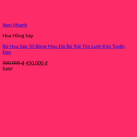
Xem Nhanh
Hoa Hồng Sáp
Bó Hoa Sáp 50 Bông Màu Đỏ Bó Trái Tim Lưới Kim Tuyến
Đen
Original
Current
500.000
₫
450.000
₫
price
price
Sale!
was:
is:
500.000 ₫.
450.000 ₫.