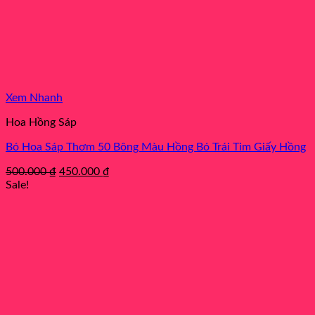
Xem Nhanh
Hoa Hồng Sáp
Bó Hoa Sáp Thơm 50 Bông Màu Hồng Bó Trái Tim Giấy Hồng
Original
Current
500.000
₫
450.000
₫
price
price
Sale!
was:
is:
500.000 ₫.
450.000 ₫.