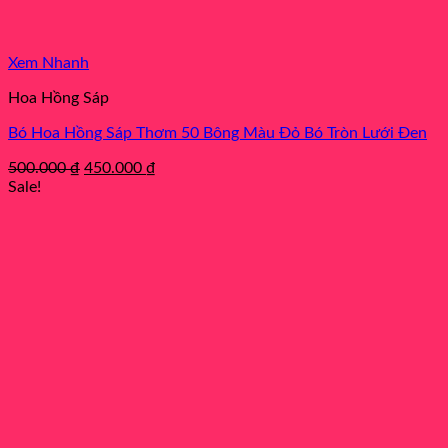
Xem Nhanh
Hoa Hồng Sáp
Bó Hoa Hồng Sáp Thơm 50 Bông Màu Đỏ Bó Tròn Lưới Đen
Original
Current
500.000
₫
450.000
₫
price
price
Sale!
was:
is:
500.000 ₫.
450.000 ₫.