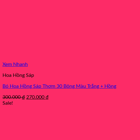
Xem Nhanh
Hoa Hồng Sáp
Bó Hoa Hồng Sáp Thơm 30 Bông Màu Trắng + Hồng
Original
Current
300.000
₫
270.000
₫
price
price
Sale!
was:
is:
300.000 ₫.
270.000 ₫.