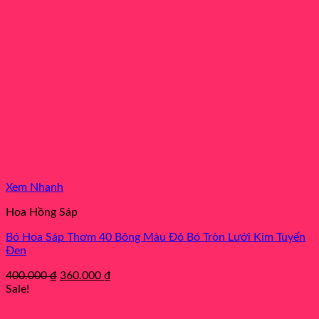
Xem Nhanh
Hoa Hồng Sáp
Bó Hoa Sáp Thơm 40 Bông Màu Đỏ Bó Tròn Lưới Kim Tuyến
Đen
Original
Current
400.000
₫
360.000
₫
price
price
Sale!
was:
is:
400.000 ₫.
360.000 ₫.