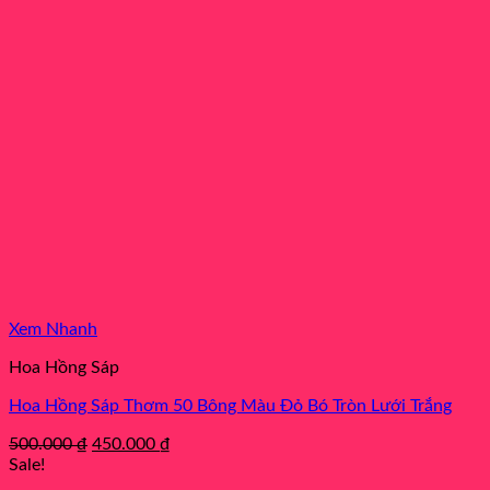
Xem Nhanh
Hoa Hồng Sáp
Hoa Hồng Sáp Thơm 50 Bông Màu Đỏ Bó Tròn Lưới Trắng
Original
Current
500.000
₫
450.000
₫
price
price
Sale!
was:
is: