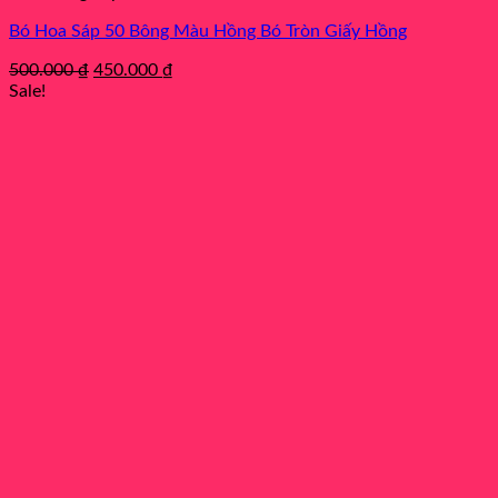
Bó Hoa Sáp 50 Bông Màu Hồng Bó Tròn Giấy Hồng
Original
Current
500.000
₫
450.000
₫
price
price
Sale!
was:
is:
500.000 ₫.
450.000 ₫.