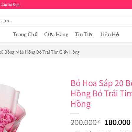
 Cấp Rẻ Đẹp
rch
Trang Chủ
Cửa Hàng
Tin Tức
Liên Hệ
20 Bông Màu Hồng Bó Trái Tim Giấy Hồng
Bó Hoa Sáp 20 
Hồng Bó Trái Ti
Hồng
Original
200.000
180.00
₫
price