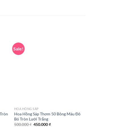
Sale!
Sale!
HOA HỒNG SÁP
HOA HỒNG SÁP
 Tròn
Hoa Hồng Sáp Thơm 50 Bông Màu Đỏ
Hoa Sáp Thơm 50 Bô
Bó Tròn Lưới Trắng
Tim Lưới Trắng
Original
Current
Original
500.000
₫
450.000
₫
500.000
₫
450.000
₫