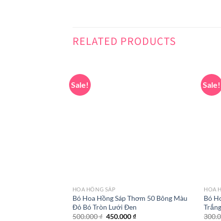
RELATED PRODUCTS
Sale!
Sale!
HOA HỒNG SÁP
HOA 
Bó Hoa Hồng Sáp Thơm 50 Bông Màu
Bó H
Đỏ Bó Tròn Lưới Đen
Trắn
Original
Current
500.000
₫
450.000
₫
300.