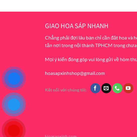
price
price
was:
is:
500.000 ₫.
450.000 ₫.
GIAO HOA SÁP NHANH
Chẳng phải đợi lâu bạn chỉ cần đặt hoa và 
tận nơi trong nội thành TPHCM trong chưa
Mọi ý kiến đóng góp vui lòng gửi về hòm th
hoasapxinhshop@gmail.com
Kết nối với chúng tôi:
Hoasapxinh.com