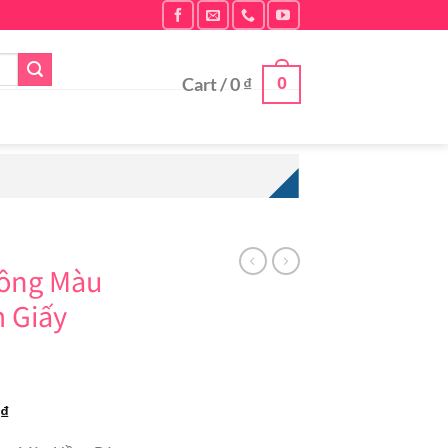
0
Cart /
0
₫
Bông Màu
m Giấy
Current
0
₫
price