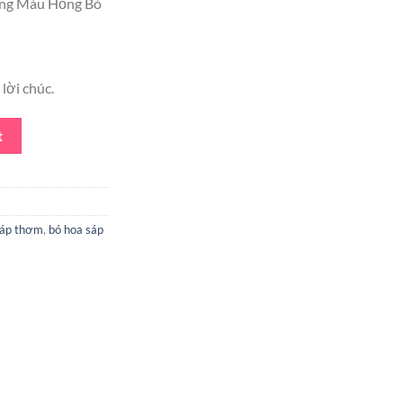
ng Màu Hồng Bó
is:
₫.
180.000 ₫.
lời chúc.
 Trái Tim Giấy Hồng quantity
t
sáp thơm
,
bó hoa sáp