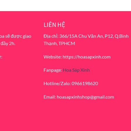
price
price
price
price
was:
is:
was:
is:
300.000 ₫.
270.000 ₫.
500.000 ₫.
450.000 ₫.
LIÊN HỆ
hoa sẽ được giao
Địa chỉ: 366/15A Chu Văn An, P12, Q.Bình
 đầy 2h.
Thạnh, TPHCM
ư:
Website: https://hoasapxinh.com
Fanpage:
Hoa Sáp Xinh
Hotline/Zalo: 0966198620
Email: hoasapxinhshop@gmail.com