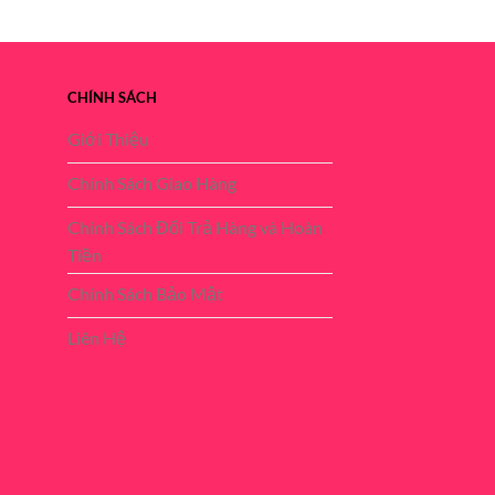
price
price
price
was:
is:
was:
500.000 ₫.
450.000 ₫.
500.000 ₫.
CHÍNH SÁCH
Giới Thiệu
Chính Sách Giao Hàng
Chính Sách Đổi Trả Hàng và Hoàn
Tiền
Chính Sách Bảo Mật
Liên Hệ