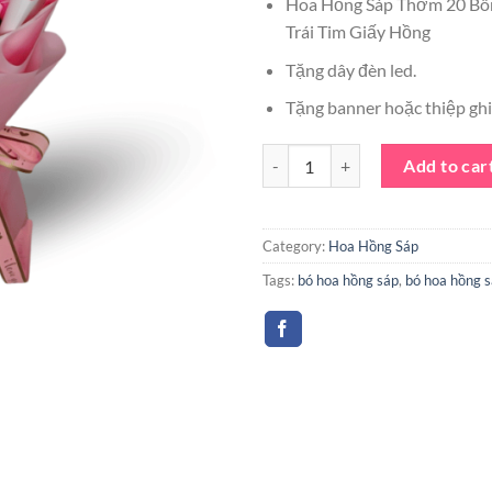
Hoa Hồng Sáp Thơm 20 Bô
was:
Trái Tim Giấy Hồng
200.000 
Tặng dây đèn led.
Tặng banner hoặc thiệp ghi 
Bó Hoa Sáp 20 Bông Màu Hồng Bó
Add to car
Category:
Hoa Hồng Sáp
Tags:
bó hoa hồng sáp
,
bó hoa hồng 