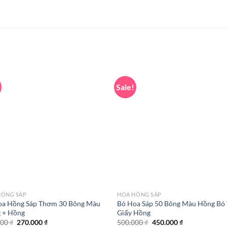
Sale!
HỒNG SÁP
HOA HỒNG SÁP
oa Hồng Sáp Thơm 30 Bông Màu
Bó Hoa Sáp 50 Bông Màu Hồng Bó
g + Hồng
Giấy Hồng
Original
Current
Original
Current
000
₫
270.000
₫
500.000
₫
450.000
₫