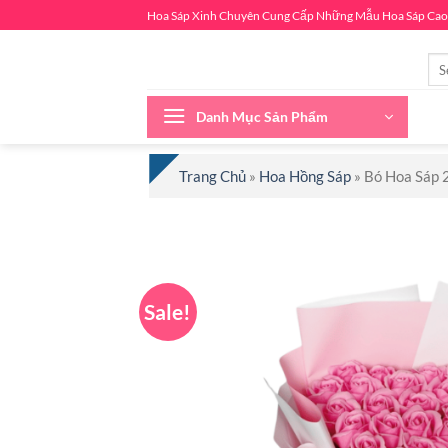
Chuyển
Hoa Sáp Xinh Chuyên Cung Cấp Những Mẫu Hoa Sáp Cao
đến
nội
Sea
for:
dung
Danh Mục Sản Phẩm
Trang Chủ
»
Hoa Hồng Sáp
»
Bó Hoa Sáp 
Sale!